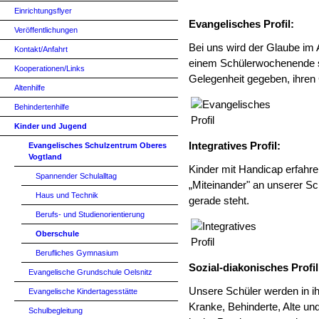
Einrichtungsflyer
Evangelisches Profil:
Veröffentlichungen
Bei uns wird der Glaube im A
Kontakt/Anfahrt
einem Schülerwochenende 
Kooperationen/Links
Gelegenheit gegeben, ihren
Altenhilfe
Behindertenhilfe
Kinder und Jugend
Integratives Profil:
Evangelisches Schulzentrum Oberes
Vogtland
Kinder mit Handicap erfahren
Spannender Schulalltag
„Miteinander" an unserer Sc
Haus und Technik
gerade steht.
Berufs- und Studienorientierung
Oberschule
Berufliches Gymnasium
Sozial-diakonisches Profil
Evangelische Grundschule Oelsnitz
Unsere Schüler werden in ihr
Evangelische Kindertagesstätte
Kranke, Behinderte, Alte und
Schulbegleitung